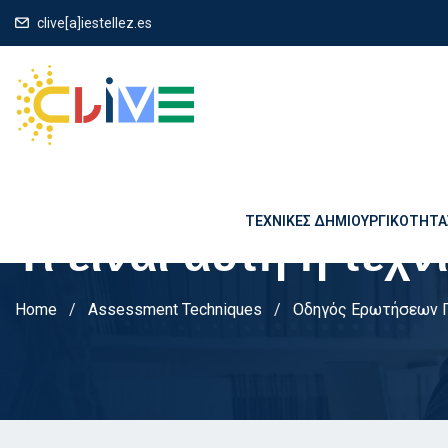
clive[a]iestellez.es
ΤΕΧΝΙΚΈΣ ΔΗΜΙΟΥΡΓΙΚΌΤΗΤΑ
Τι είναι αυτή η τεχν
Home
Assessment Techniques
Οδηγός Ερωτήσεων 