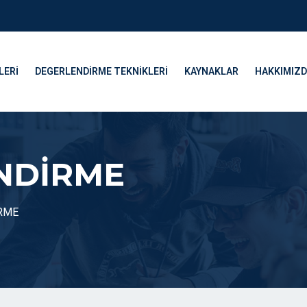
LERI
DEGERLENDIRME TEKNIKLERI
KAYNAKLAR
HAKKIMIZ
NDİRME
RME