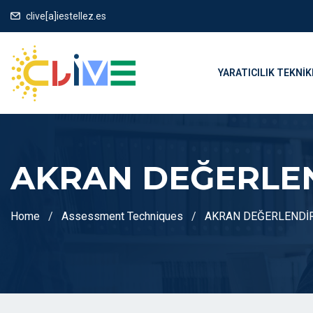
clive[a]iestellez.es
YARATICILIK TEKNIK
AKRAN DEĞERLE
Home
Assessment Techniques
AKRAN DEĞERLENDİ