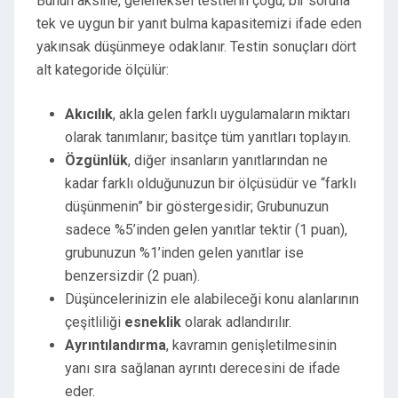
Bunun aksine, geleneksel testlerin çoğu, bir soruna
tek ve uygun bir yanıt bulma kapasitemizi ifade eden
yakınsak düşünmeye odaklanır. Testin sonuçları dört
alt kategoride ölçülür:
Akıcılık
, akla gelen farklı uygulamaların miktarı
olarak tanımlanır; basitçe tüm yanıtları toplayın.
Özgünlük
, diğer insanların yanıtlarından ne
kadar farklı olduğunuzun bir ölçüsüdür ve “farklı
düşünmenin” bir göstergesidir; Grubunuzun
sadece %5’inden gelen yanıtlar tektir (1 puan),
grubunuzun %1’inden gelen yanıtlar ise
benzersizdir (2 puan).
Düşüncelerinizin ele alabileceği konu alanlarının
çeşitliliği
esneklik
olarak adlandırılır.
Ayrıntılandırma
, kavramın genişletilmesinin
yanı sıra sağlanan ayrıntı derecesini de ifade
eder.