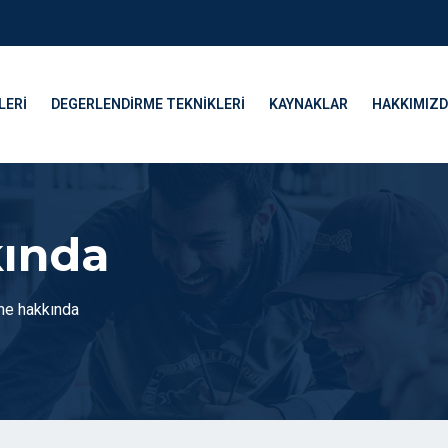
LERI
DEGERLENDIRME TEKNIKLERI
KAYNAKLAR
HAKKIMIZ
kında
 ne hakkında