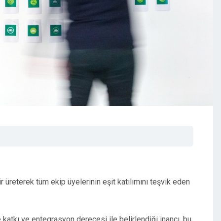
r üreterek tüm ekip üyelerinin eşit katılımını teşvik eden
ne katkı ve entegrasyon derecesi ile belirlendiği inancı, bu